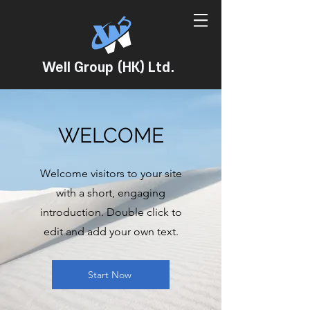
Well Group (HK) Ltd.
WELCOME
Welcome visitors to your site
with a short, engaging
introduction. Double click to
edit and add your own text.
Start Now